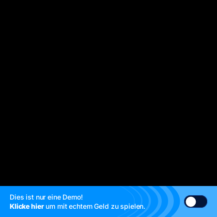
Dies ist nur eine Demo!
Klicke hier
um mit echtem Geld zu spielen.