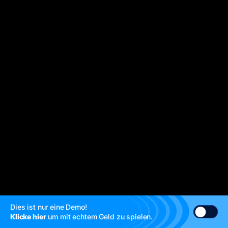
Dies ist nur eine Demo!
Klicke hier
um mit echtem Geld zu spielen.