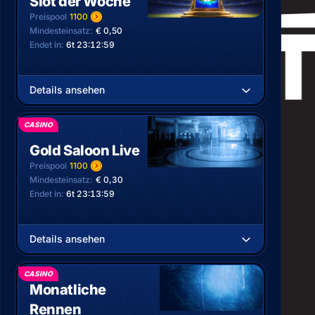
Slot der Woche
Preispool
1100
Mindesteinsatz:
€ 0,50
Endet in:
6t 23:12:59
Details ansehen
CASINO
Gold Saloon Live
Preispool
1100
Mindesteinsatz:
€ 0,30
Endet in:
6t 23:13:59
Details ansehen
CASINO
Monatliche
Rennen