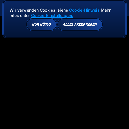
Wir verwenden Cookies, siehe
Cookie-Hinweis
Mehr
Infos unter
Cookie-Einstellungen.
NUR NÖTIG
ALLES AKZEPTIEREN