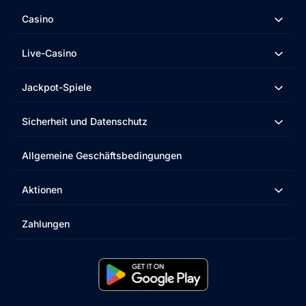
Casino
Live-Casino
Jackpot-Spiele
Sicherheit und Datenschutz
Allgemeine Geschäftsbedingungen
Aktionen
Zahlungen