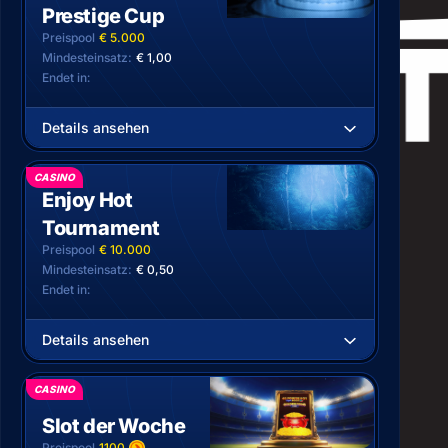
Prestige Cup
Preispool
€ 5.000
Mindesteinsatz:
€ 1,00
Endet in:
Details ansehen
CASINO
Enjoy Hot
Tournament
Preispool
€ 10.000
Mindesteinsatz:
€ 0,50
Endet in:
Details ansehen
CASINO
Slot der Woche
Preispool
1100