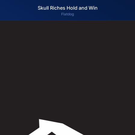
Skull Riches Hold and Win
Flatdog