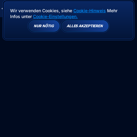
Wir verwenden Cookies, siehe
Cookie-Hinweis
Mehr
Infos unter
Cookie-Einstellungen.
NUR NÖTIG
ALLES AKZEPTIEREN