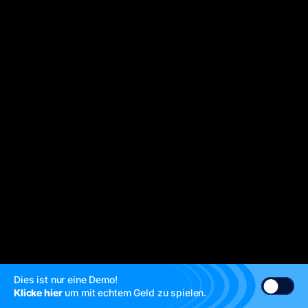
Dies ist nur eine Demo!
Klicke hier
um mit echtem Geld zu spielen.