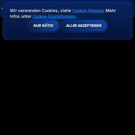
Wir verwenden Cookies, siehe
Cookie-Hinweis
Mehr
Infos unter
Cookie-Einstellungen.
NUR NÖTIG
ALLES AKZEPTIEREN