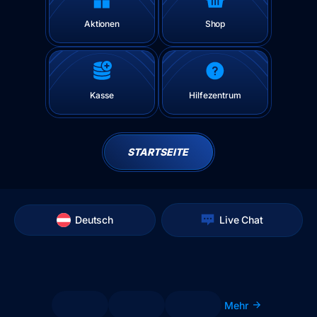
Aktionen
Shop
Hilfezentrum
Kasse
STARTSEITE
Deutsch
Live Chat
Mehr