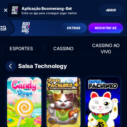
Aplicação Boomerang-Bet
ABRIR
Entre no app para conseguir jogar melhor
ENTRAR
REGISTRE-SE
CASSINO AO
ESPORTES
CASSINO
VIVO
Salsa Technology
JOGAR
JOGAR
JOGAR