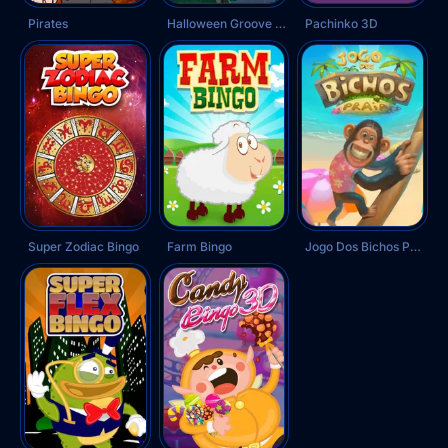
Pirates
Halloween Groove Bingo
Pachinko 3D
JOGAR
JOGAR
JOGAR
Super Zodiac Bingo
Farm Bingo
Jogo Dos Bichos Paraia
JOGAR
JOGAR