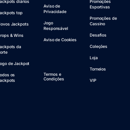
ackpots diários
Promoções
Aviso de
Esportivas
Privacidade
ackpots top
Promoções de
Jogo
Cassino
ovos Jackpots
Responsável
Desafios
rops & Wins
Aviso de Cookies
Coleções
ackpots da
orte
Loja
ogo de Jackpot
Torneios
Termos e
odos os
Condições
ackpots
VIP