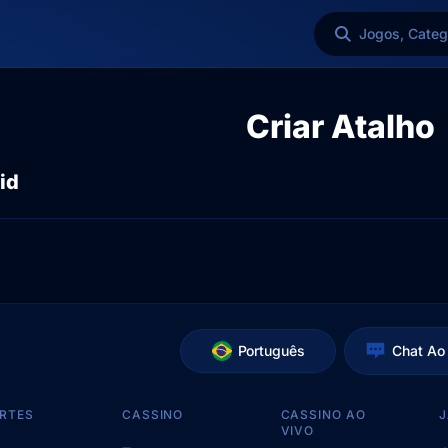
Jogos, Categ
Criar Atalho
id
Português
Chat Ao
RTES
CASSINO
CASSINO AO
VIVO