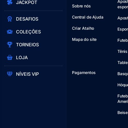
Apos
JACKPOT
Sobre nós
espor
Central de Ajuda
Apost
DESAFIOS
Criar Atalho
Espor
COLEÇÕES
Mapa do site
Futeb
TORNEIOS
Tênis
LOJA
Table
Pagamentos
NÍVEIS VIP
Basq
Hóque
Futeb
Amer
Beise