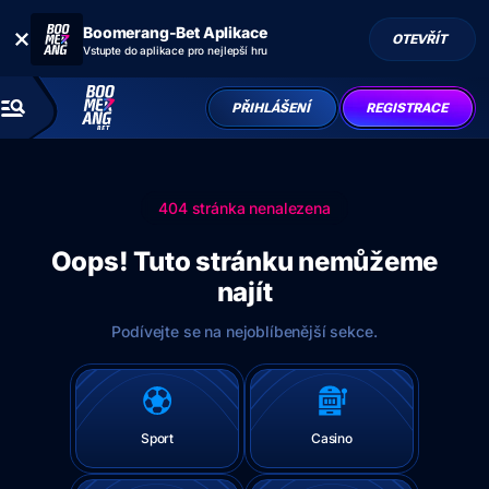
Boomerang-Bet Aplikace
OTEVŘÍT
Vstupte do aplikace pro nejlepší hru
PŘIHLÁŠENÍ
REGISTRACE
404 stránka nenalezena
Oops! Tuto stránku nemůžeme
najít
Podívejte se na nejoblíbenější sekce.
Sport
Casino