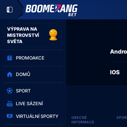
VÝPRAVA NA
MISTROVSTVÍ
SVĚTA
Andro
PROMOAKCE
IOS
DOMŮ
SPORT
LIVE SÁZENÍ
VIRTUÁLNÍ SPORTY
OBECNÉ
SPOR
INFORMACE