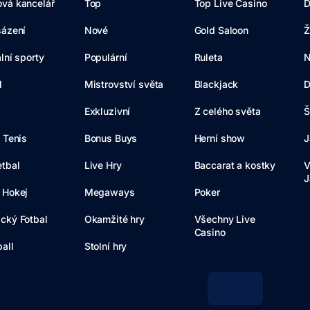
vá kancelář
Top
Top Live Casino
D
sázení
Nové
Gold Saloon
Ž
ální sporty
Populární
Ruleta
N
l
Mistrovství světa
Blackjack
D
Exkluzivní
Z celého světa
Š
í Tenis
Bonus Buys
Herní show
J
tbal
Live Hry
Baccarat a kostky
V
J
 Hokej
Megaways
Poker
cký Fotbal
Okamžité hry
Všechny Live
Casino
all
Stolní hry