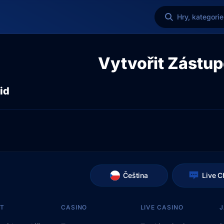
Hry, kategori
Vytvořit Zástu
id
Čeština
Live C
T
CASINO
LIVE CASINO