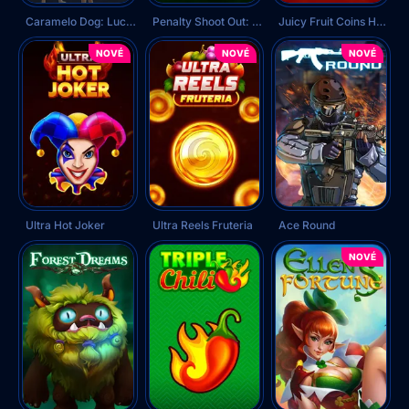
Caramelo Dog: Lucky Run
Penalty Shoot Out: Super Spin
Juicy Fruit Coins Hold and Win
NOVÉ
NOVÉ
NOVÉ
HRAJTE
HRAJTE
HRAJTE
Ultra Hot Joker
Ultra Reels Fruteria
Ace Round
NOVÉ
HRAJTE
HRAJTE
HRAJTE