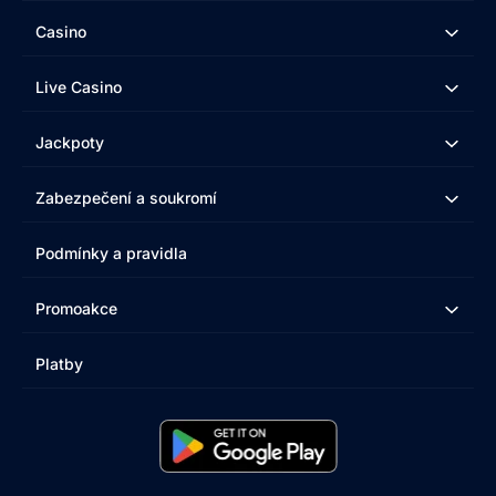
Casino
Live Casino
Jackpoty
Zabezpečení a soukromí
Podmínky a pravidla
Promoakce
Platby