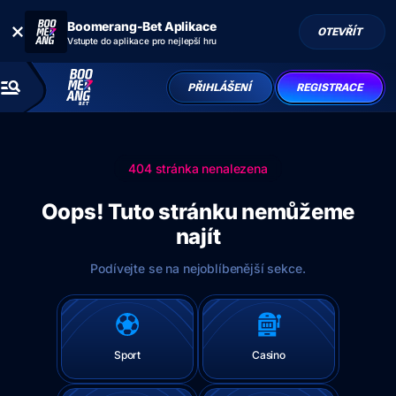
Boomerang-Bet Aplikace
OTEVŘÍT
Vstupte do aplikace pro nejlepší hru
PŘIHLÁŠENÍ
REGISTRACE
404 stránka nenalezena
Oops! Tuto stránku nemůžeme
najít
Podívejte se na nejoblíbenější sekce.
Sport
Casino