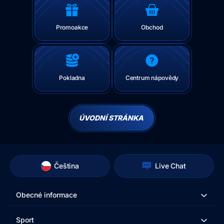
Promoakce
Obchod
Centrum nápovědy
Pokladna
ÚVODNÍ STRÁNKA
Čeština
Live Chat
Obecné informace
Sport