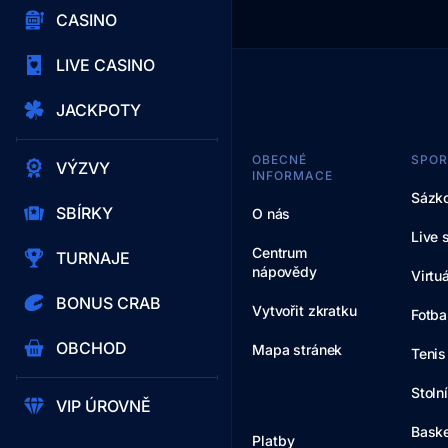
CASINO
LIVE CASINO
JACKPOTY
OBECNÉ
SPOR
VÝZVY
INFORMACE
Sázko
SBÍRKY
O nás
Live 
Centrum
TURNAJE
nápovědy
Virtu
BONUS CRAB
Vytvořit zkratku
Fotba
OBCHOD
Mapa stránek
Tenis
Stoln
VIP ÚROVNĚ
Baske
Platby