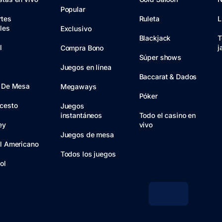
Popular
rtes
Ruleta
L
ales
Exclusivo
Blackjack
T
l
j
Compra Bono
Súper shows
Juegos en línea
Baccarat & Dados
s De Mesa
Megaways
Póker
cesto
Juegos
instantáneos
Todo el casino en
ey
vivo
Juegos de mesa
l Americano
Todos los juegos
ol