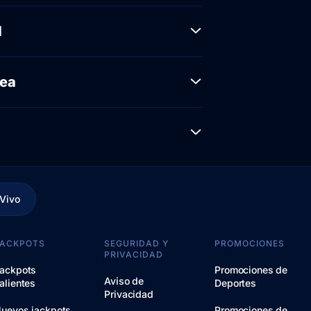
d
nea
 Vivo
JACKPOTS
SEGURIDAD Y
PROMOCIONES
PRIVACIDAD
ackpots
Promociones de
Aviso de
alientes
Deportes
Privacidad
uevos jackpots
Promociones de