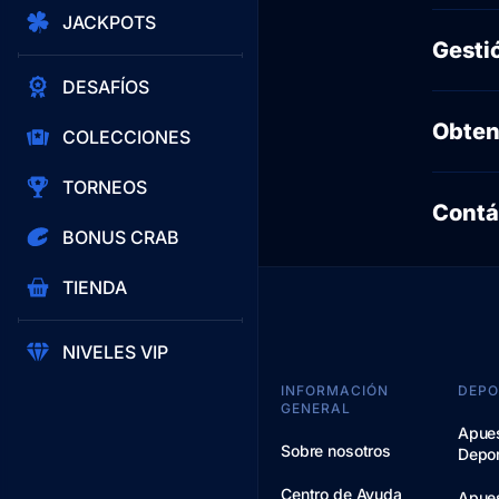
JACKPOTS
Gesti
DESAFÍOS
Obten
COLECCIONES
TORNEOS
Contá
BONUS CRAB
TIENDA
NIVELES VIP
INFORMACIÓN
DEPO
GENERAL
Apue
Sobre nosotros
Depor
Centro de Ayuda
Apues