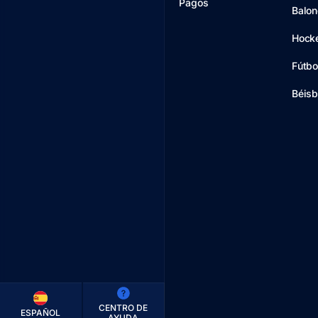
Pagos
Balon
Hock
Fútbo
Béisb
CENTRO DE
ESPAÑOL
AYUDA