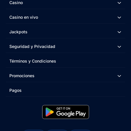
Casino
Casino en vivo
Jackpots
Seguridad y Privacidad
Términos y Condiciones
Promociones
Pagos