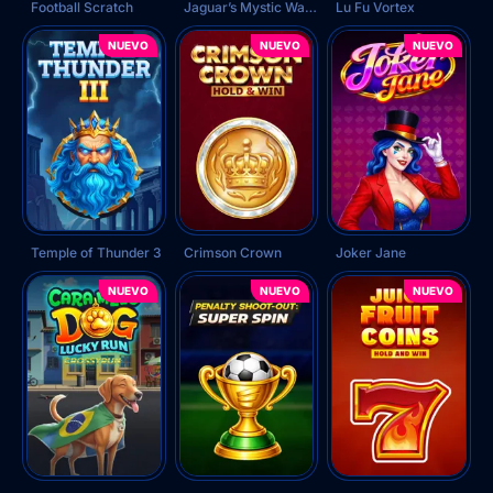
Football Scratch
Jaguar’s Mystic Ways
Lu Fu Vortex
NUEVO
NUEVO
NUEVO
JUGAR
JUGAR
JUGAR
Temple of Thunder 3
Crimson Crown
Joker Jane
NUEVO
NUEVO
NUEVO
JUGAR
JUGAR
JUGAR