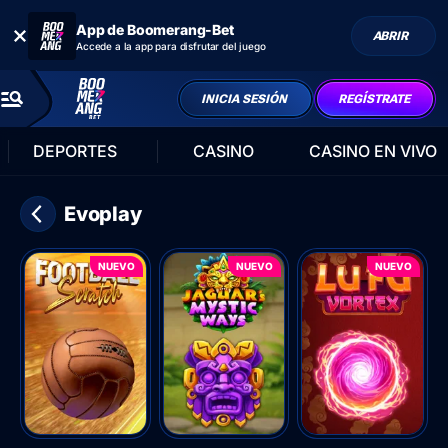
App de Boomerang-Bet
ABRIR
Accede a la app para disfrutar del juego
INICIA SESIÓN
REGÍSTRATE
DEPORTES
CASINO
CASINO EN VIVO
Evoplay
NUEVO
NUEVO
NUEVO
JUGAR
JUGAR
JUGAR