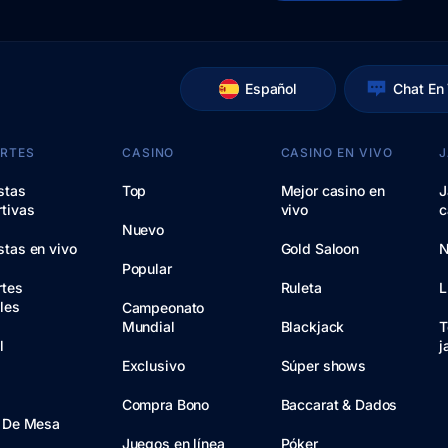
Español
Chat En
RTES
CASINO
CASINO EN VIVO
stas
Top
Mejor casino en
J
tivas
vivo
c
Nuevo
tas en vivo
Gold Saloon
N
Popular
rtes
Ruleta
L
ales
Campeonato
Mundial
Blackjack
T
l
j
Exclusivo
Súper shows
Compra Bono
Baccarat & Dados
s De Mesa
Juegos en línea
Póker