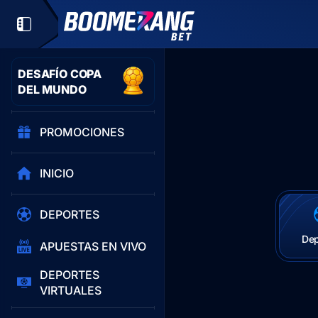
DESAFÍO COPA
DEL MUNDO
PROMOCIONES
INICIO
DEPORTES
Dep
APUESTAS EN VIVO
DEPORTES
VIRTUALES