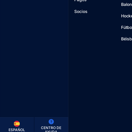
Balon
Socios
Hock
Fútbo
Béisb
CENTRO DE
ESPAÑOL
AYUDA