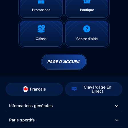
Promotions
Boutique
Centre d'aide
Caisse
PAGE D'ACCUEIL
Clavardage En
Français
Direct
Informations générales
Paris sportifs