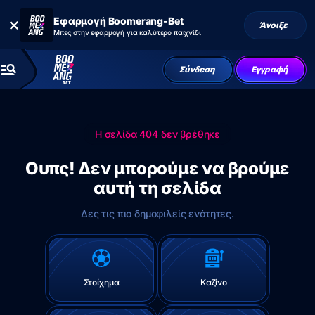
Εφαρμογή Boomerang-Bet
Άνοιξε
Μπες στην εφαρμογή για καλύτερο παιχνίδι
Σύνδεση
Εγγραφή
Η σελίδα 404 δεν βρέθηκε
Ουπς! Δεν μπορούμε να βρούμε
αυτή τη σελίδα
Δες τις πιο δημοφιλείς ενότητες.
Στοίχημα
Καζίνο