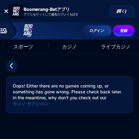
Boomerang-Betアプリ
[開く]
アプリをゲットして最高のプレイを試す
ログイン
登録
スポーツ
カジノ
ライブカジノ
Oops! Either there are no games coming up, or
something has gone wrong. Please check back later.
In the meantime, why don’t you check out our
カジノ セクション