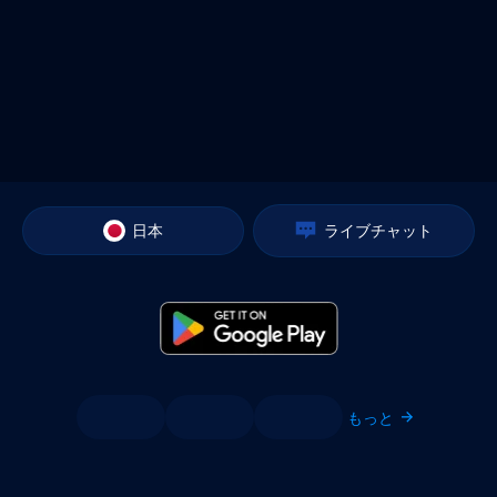
日本
ライブチャット
もっと