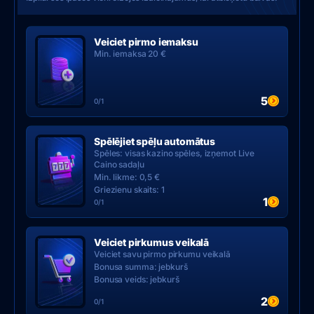
Veiciet pirmo iemaksu
Min. iemaksa 20 €
5
0/1
Spēlējiet spēļu automātus
Spēles: visas kazino spēles, izņemot Live
Caino sadaļu
Min. likme: 0,5 €
Griezienu skaits: 1
1
0/1
Veiciet pirkumus veikalā
Veiciet savu pirmo pirkumu veikalā
Bonusa summa: jebkurš
Bonusa veids: jebkurš
2
0/1