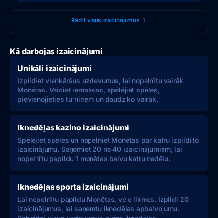
Rādīt visus izaicinājumus
Kā darbojas izaicinājumi
Unikāli izaicinājumi
Izpildiet vienkāršus uzdevumus, lai nopelnītu vairāk
Monētas. Veiciet iemaksas, spēlējiet spēles,
pievienojieties turnīriem un daudz ko vairāk.
Iknedēļas kazino izaicinājumi
Spēlējiet spēles un nopelniet Monētas par katru izpildīto
izaicinājumu. Saņemiet 20 no 40 izaicinājumiem, lai
nopelnītu papildu 1 monētas balvu katru nedēļu.
Iknedēļas sporta izaicinājumi
Lai nopelnītu papildu Monētas, veic likmes. Izpildi 20
izaicinājumus, lai saņemtu iknedēļas apbalvojumu.
Pabeidzi visus uzdevumus pirms iknedēļas