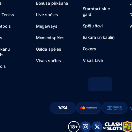
s
Bonusa pirkšana
L
Starptautiskie
galdi
 Teniss
Live spēles
D
Spēļu šovi
tbols
Megaways
V
Bakara un kauliņi
js
Momentspēles
Pokers
ikanu
Galda spēles
ls
Visas Live
Visas spēles
ols
V