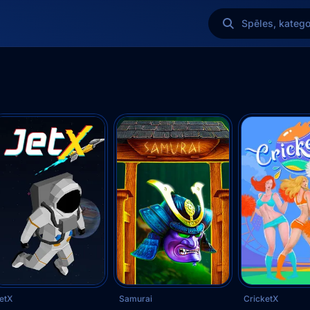
Spēles, katego
SPĒLĒT
SPĒLĒT
SPĒLĒ
etX
Samurai
CricketX