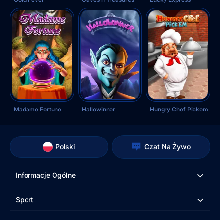
GRAJ
GRAJ
GRAJ
Madame Fortune
Hallowinner
Hungry Chef Pickem
Polski
Czat Na Żywo
Informacje Ogólne
Sport