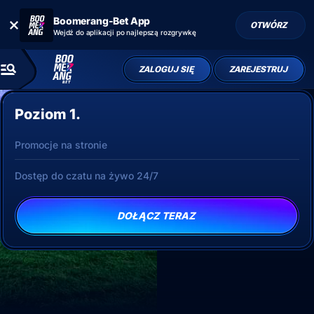
Boomerang-Bet App
OTWÓRZ
Wejdź do aplikacji po najlepszą rozgrywkę
ZALOGUJ SIĘ
ZAREJESTRUJ
Poziom 1.
Poziom 2.
Poziom 3.
Poziom 4.
Poziom 5.
Promocje na stronie
Promocje na stronie
Spersonalizowane oferty
Spersonalizowane oferty
Spersonalizowane oferty
Dostęp do czatu na żywo 24/7
Dostęp do czatu na żywo 24/7
Wyższe limity wypłat
Wyższe limity wypłat
Wyższe limity wypłat
Cashback
Cashback
Cashback
DOŁĄCZ TERAZ
DOŁĄCZ TERAZ
Osobisty menedżer VIP
Osobisty menedżer VIP
DOŁĄCZ TERAZ
DOŁĄCZ TERAZ
DOŁĄCZ TERAZ