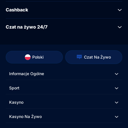
Cashback
Czat na żywo 24/7
Polski
Czat Na Żywo
Informacje Ogólne
Sport
Kasyno
Kasyno Na Żywo