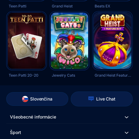
Teen Patti
Grand Heist
Beats EX
HRAJTE
HRAJTE
HRAJTE
Teen Patti 20-20
Jewelry Cats
Grand Heist Feature Buy
Slovenčina
Live Chat
Všeobecné informácie
Šport