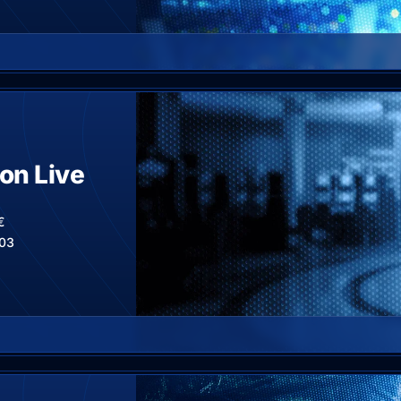
on Live
€
:03