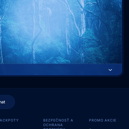
hat
JACKPOTY
BEZPEČNOSŤ A
PROMO AKCIE
OCHRANA