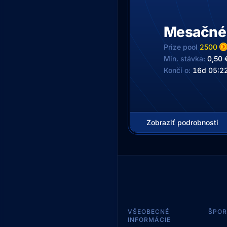
Mesačné 
Prize pool
2500
Min. stávka:
0,50 
Končí o:
16d 05:2
Zobraziť podrobnosti
VŠEOBECNÉ
ŠPOR
INFORMÁCIE