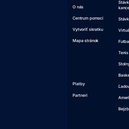
Stáv
O nás
kance
Centrum pomoci
Stávk
Vytvoriť skratku
Virtu
Mapa stránok
Futba
Tenis
Stoln
Baske
Platby
Ľado
Partneri
Ameri
Bejzb