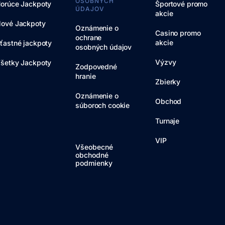
OSOBNÝCH
orúce Jackpoty
Športové promo
ÚDAJOV
akcie
ové Jackpoty
Oznámenie o
Casino promo
ochrane
akcie
ťastné jackpoty
osobných údajov
Výzvy
šetky Jackpoty
Zodpovedné
hranie
Zbierky
Oznámenie o
Obchod
súboroch cookie
Turnaje
VIP
Všeobecné
obchodné
podmienky