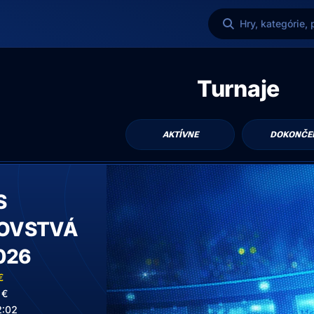
Hry, kategórie,
Turnaje
AKTÍVNE
DOKONČE
S
OVSTVÁ
026
€
 €
2:02