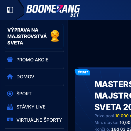
VÝPRAVA NA
MAJSTROVSTVÁ
SVETA
PROMO AKCIE
ŠPORT
DOMOV
MASTER
ŠPORT
MAJSTR
SVETA 2
STÁVKY LIVE
Prize pool
10 000 
VIRTUÁLNE ŠPORTY
Min. stávka:
10,00
Končí o:
16d 03:2