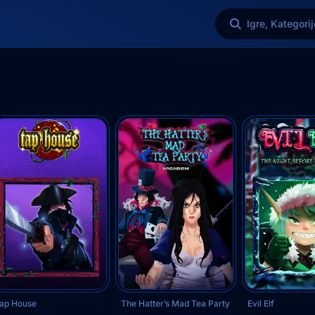
Igre, Kategori
IGRAJTE
IGRAJTE
IGRAJ
ap House
The Hatter’s Mad Tea Party
Evil Elf