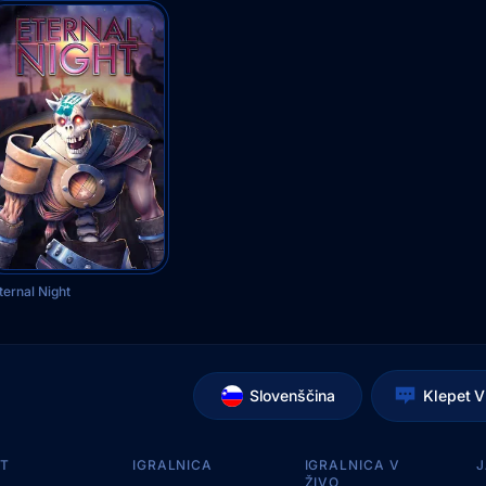
IGRAJTE
ternal Night
Slovenščina
Klepet V
T
IGRALNICA
IGRALNICA V
J
ŽIVO