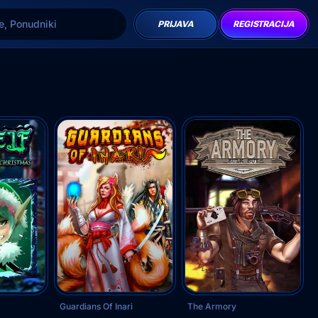
je, Ponudniki
PRIJAVA
REGISTRACIJA
TE
IGRAJTE
IGRAJTE
Guardians Of Inari
The Armory