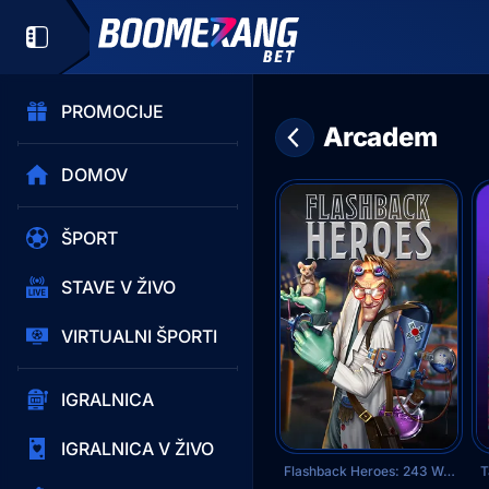
PROMOCIJE
Arcadem
DOMOV
ŠPORT
STAVE V ŽIVO
IGRAJTE
VIRTUALNI ŠPORTI
IGRALNICA
IGRALNICA V ŽIVO
Flashback Heroes: 243 Ways
T