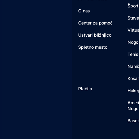
Šport
O nas
Stave
Center za pomoč
Virtua
Ustvari bližnjico
Nogo
Spletno mesto
Tenis
Namiz
Koša
Plačila
Hokej
Ameri
Nogo
Baseb