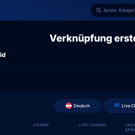
Spiele, Kategor
Verknüpfung erst
id
Deutsch
Live C
T
CASINO
LIVE-CASINO
JAC
SPIE