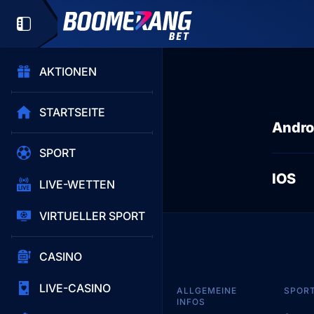
AKTIONEN
STARTSEITE
Andro
SPORT
IOS
LIVE-WETTEN
VIRTUELLER SPORT
CASINO
LIVE-CASINO
ALLGEMEINE
SPOR
INFOS