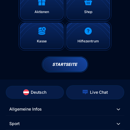
Aktionen
Shop
Hilfezentrum
Kasse
STARTSEITE
Deutsch
Live Chat
Allgemeine Infos
Sport