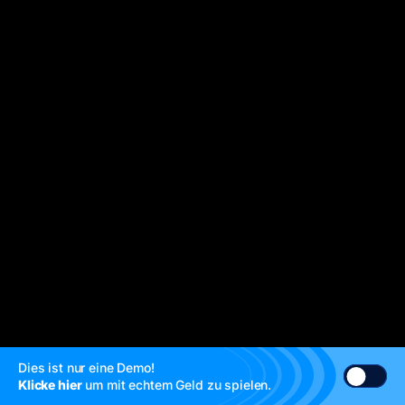
Dies ist nur eine Demo!
Klicke hier
um mit echtem Geld zu spielen.