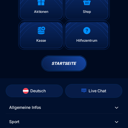
Aktionen
Shop
Hilfezentrum
Kasse
STARTSEITE
Deutsch
Live Chat
Allgemeine Infos
Sport