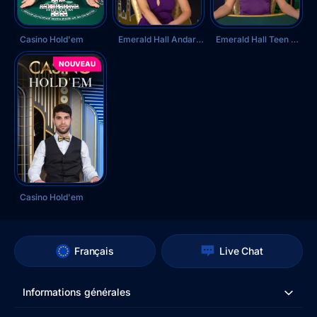
Casino Hold'em
Emerald Hall Andar Bahar
Emerald Hall Teen Patti 20-20
NOUVEAU
JOUER
Casino Hold'em
Français
Live Chat
Informations générales