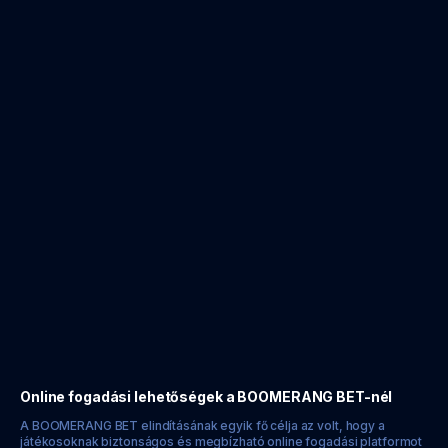
Online fogadási lehetőségek a BOOMERANG BET-nél
A BOOMERANG BET elindításának egyik fő célja az volt, hogy a
játékosoknak biztonságos és megbízható online fogadási platformot