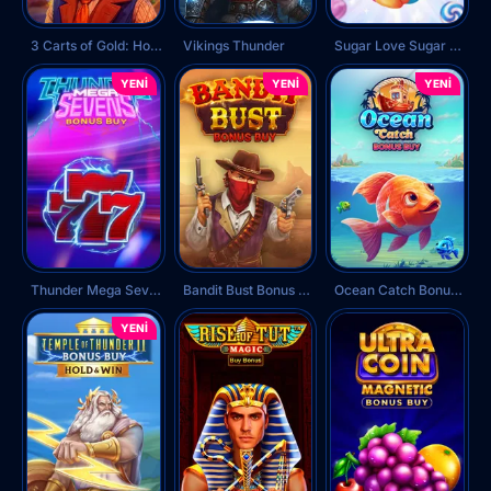
3 Carts of Gold: Hold and Win
Vikings Thunder
Sugar Love Sugar Meter
YENI
YENI
YENI
OYUN
OYUN
OYUN
Thunder Mega Sevens Bonus Buy
Bandit Bust Bonus Buy
Ocean Catch Bonus Buy
YENI
OYUN
OYUN
OYUN