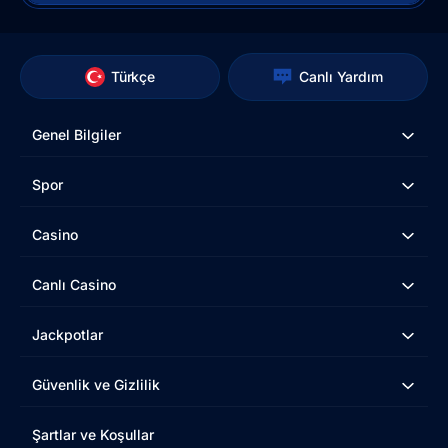
Türkçe
Canlı Yardım
Genel Bilgiler
Spor
Casino
Canlı Casino
Jackpotlar
Güvenlik ve Gizlilik
Şartlar ve Koşullar