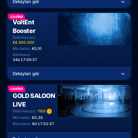
Detayları gör
CASINO
VoltEnt
Booster
Ödül Havuzu:
€6.500.000
Min bahis:
€0,10
Bitmesine:
34d 17:00:37
Detayları gör
CASINO
GOLD SALOON
LIVE
Ödül Havuzu:
1100
Min bahis:
€0,30
Bitmesine:
6d 17:01:37