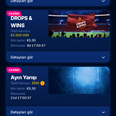
Detayları gör
CASINO
DROPS &
WINS
Ödül Havuzu:
€2.000.000
Min bahis:
€0,50
Bitmesine:
9d 17:00:37
Detayları gör
CASINO
Ayın Yarışı
Ödül Havuzu:
2500
Min bahis:
€0,50
Bitmesine:
21d 17:00:37
Detayları gör