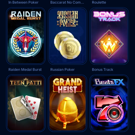
In Between Poker
Baccarat No Commission
Roulette
OYUN
OYUN
OYUN
Raiden Medal Burst
Russian Poker
Bonus Track
OYUN
OYUN
OYUN