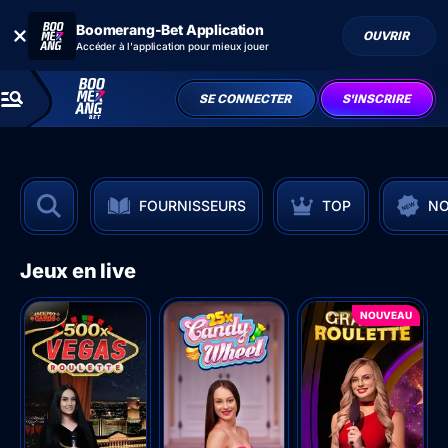
Boomerang-Bet Application
OUVRIR
Accéder à l'application pour mieux jouer
SE CONNECTER
S'INSCRIRE
PARIS SPORTIFS
CASINO
LIVE CASINO
FOURNISSEURS
TOP
NO
Jeux en live
NOUVEAU
JOUER
JOUER
JOUER