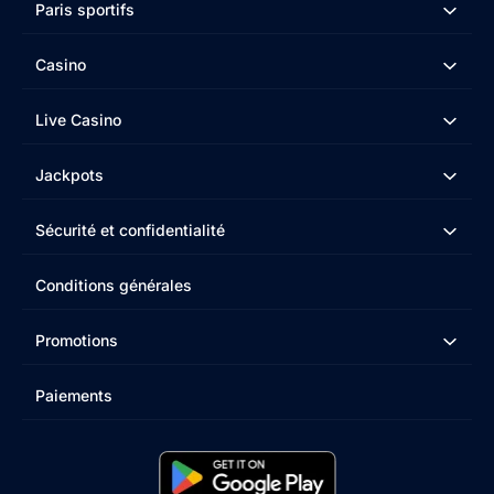
Paris sportifs
Casino
Live Casino
Jackpots
Sécurité et confidentialité
Conditions générales
Promotions
Paiements