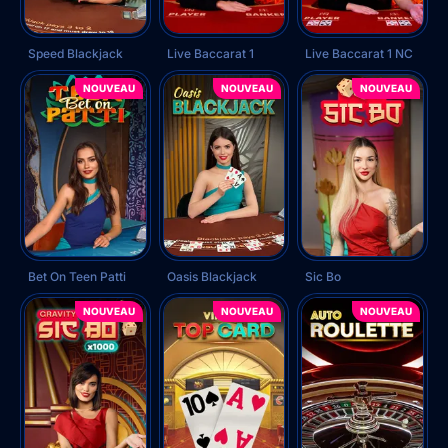
Speed Blackjack
Live Baccarat 1
Live Baccarat 1 NC
NOUVEAU
NOUVEAU
NOUVEAU
JOUER
JOUER
JOUER
Bet On Teen Patti
Oasis Blackjack
Sic Bo
NOUVEAU
NOUVEAU
NOUVEAU
JOUER
JOUER
JOUER