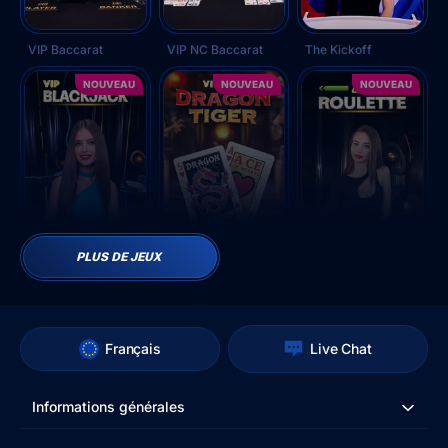
VIP Baccarat
VIP NC Baccarat
The Kickoff
NOUVEAU
NOUVEAU
NOUVEAU
JOUER
JOUER
JOUER
PLUS DE JEUX
Vip Blackjack
Virtual Dragon Tiger
Roulette Lite
Français
Live Chat
Informations générales