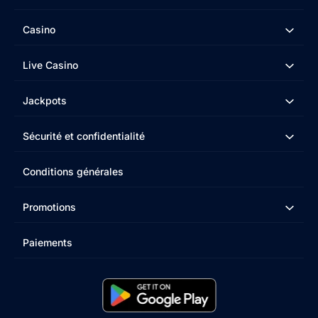
Casino
Live Casino
Jackpots
Sécurité et confidentialité
Conditions générales
Promotions
Paiements