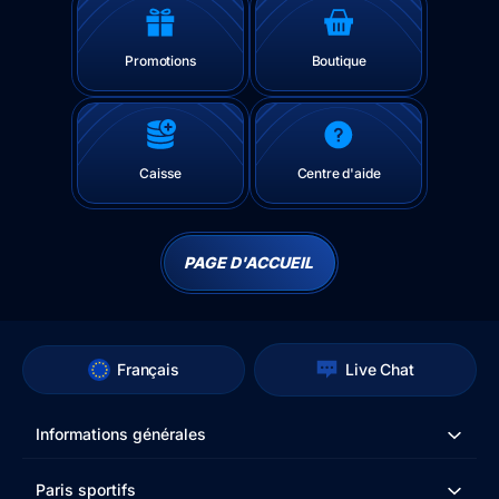
Promotions
Boutique
Centre d'aide
Caisse
PAGE D'ACCUEIL
Français
Live Chat
Informations générales
Paris sportifs