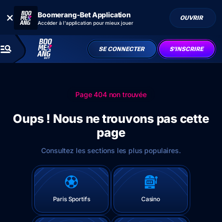
Boomerang-Bet Application
OUVRIR
Accéder à l'application pour mieux jouer
SE CONNECTER
S'INSCRIRE
Page 404 non trouvée
Oups ! Nous ne trouvons pas cette
page
Consultez les sections les plus populaires.
Paris Sportifs
Casino